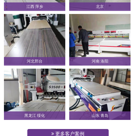
江西 萍乡
北京
河北邢台
河南 洛阳
黑龙江 绥化
山东 青岛
更多客户案例