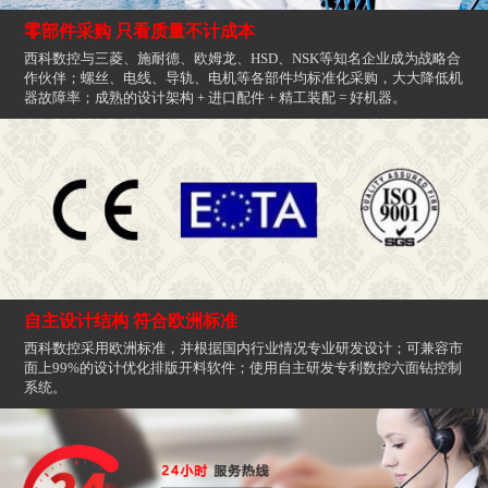
零部件采购 只看质量不计成本
西科数控与三菱、施耐德、欧姆龙、HSD、NSK等知名企业成为战略合
作伙伴；螺丝、电线、导轨、电机等各部件均标准化采购，大大降低机
器故障率；成熟的设计架构 + 进口配件 + 精工装配 = 好机器。
自主设计结构 符合欧洲标准
西科数控采用欧洲标准，并根据国内行业情况专业研发设计；可兼容市
面上99%的设计优化排版开料软件；使用自主研发专利数控六面钻控制
系统。