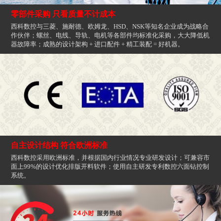
零部件采购 只看质量不计成本
西科数控与三菱、施耐德、欧姆龙、HSD、NSK等知名企业成为战略合
作伙伴；螺丝、电线、导轨、电机等各部件均标准化采购，大大降低机
器故障率；成熟的设计架构 + 进口配件 + 精工装配 = 好机器。
自主设计结构 符合欧洲标准
西科数控采用欧洲标准，并根据国内行业情况专业研发设计；可兼容市
面上99%的设计优化排版开料软件；使用自主研发专利数控六面钻控制
系统。