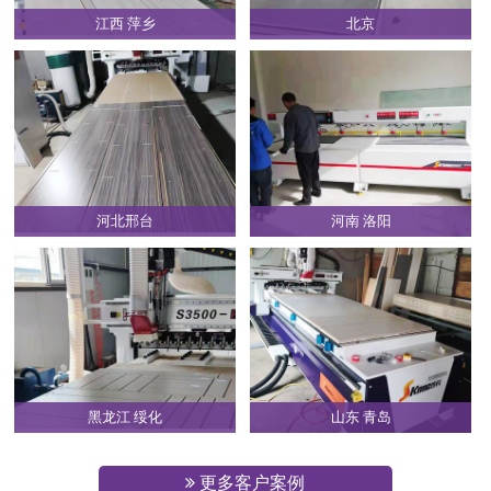
江西 萍乡
北京
河北邢台
河南 洛阳
黑龙江 绥化
山东 青岛
更多客户案例