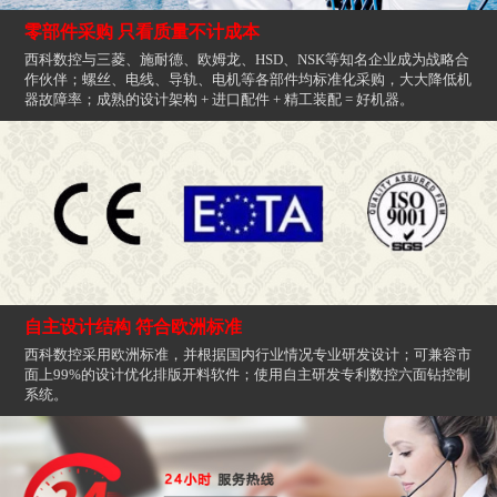
零部件采购 只看质量不计成本
西科数控与三菱、施耐德、欧姆龙、HSD、NSK等知名企业成为战略合
作伙伴；螺丝、电线、导轨、电机等各部件均标准化采购，大大降低机
器故障率；成熟的设计架构 + 进口配件 + 精工装配 = 好机器。
自主设计结构 符合欧洲标准
西科数控采用欧洲标准，并根据国内行业情况专业研发设计；可兼容市
面上99%的设计优化排版开料软件；使用自主研发专利数控六面钻控制
系统。