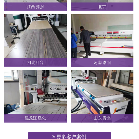
江西 萍乡
北京
河北邢台
河南 洛阳
黑龙江 绥化
山东 青岛
更多客户案例