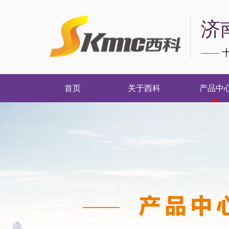
济
——
十
首页
关于西科
产品中