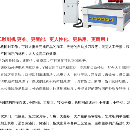
工雕刻机 更准、更智能、更人性化、更易用、更耐用！
电机同时工作，可以大批量完成产品的加工。先进的自动换刀程序，无需人工干预，程
附不同面积的材料，大大提高工作效率。
均为齿条转动，速度快，效率高，空行速度可达到60米/分。
高速驱动步进电机与驱动器，Y轴采用了双电机驱动，高精度齿条传动，配合大力切割
口直线方型导轨，双排四列滚珠滑块，承重力大，运行平稳，精度高，寿命长，进口滚
宏卡电脑控制系统（可选DSP脱机手柄控制系统），具有断点、断电、断刀续雕功能
三位曲线预测算法，可确保曲线运行速度和精度，并能良好的兼容国内外很多软件（如：Master
体钢结构焊接而成，钢性强、力度大、转动平稳，长时间高速运行不变形，不抖动
。
、实木门、电脑桌、板式家具等；可用于大面积、大产量的高密度板、实木板的平面雕
性加工机型，适合免漆门、烤漆门、板式家具等各种工艺复杂、造型较多的产品进行大