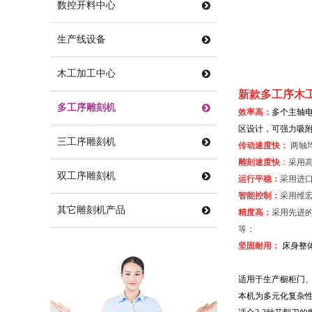
数控开料中心
生产线设备
木工加工中心
新款多工序木
多工序雕刻机
效率高
：
多个主轴
区设计，可强力吸
三工序雕刻机
传动速度快：
两轴
雕刻速度快
：
采用
双工序雕刻机
运行平稳：
采用进
智能控制：
采用维
其它雕刻机产品
精度高：
采用先进的
等；
坚固耐用：
床身整
适用于生产橱柜门
本机为多元化复杂