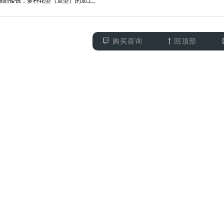
的雕刻镂铣，多种花型（造型）的加工。
购买咨询
回顶部