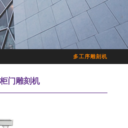
多工序雕刻机
门橱柜门雕刻机